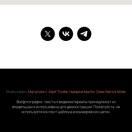
Photo credits:
Maria Morri
,
Matt Trostle
,
Haldane Martin
,
Drew Patrick Miller
Все фотографии, тексты и видеоматериалы принадлежат их
владельцам и использованы для демонстрации. Пожалуйста, не
используйте контент шаблона в коммерческих целях.