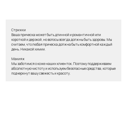
Стрижки
Ваша прическа может быть длинной и романтичной или
короткой и дерзкой, но волосы всегда должны быть здоровы. Мы
считаем, что любая прическа должна быть комфортной каждый
день. Никакой химии.
Макияж
Мы заботимся о коже наших клиенток. Поэтому поддерживаем
абсолютную чистоту и используем безопасные средства, которые
подчеркнут вашу свежесть и красоту.