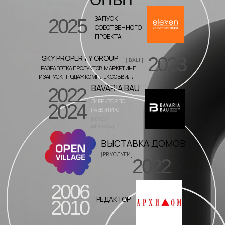
ЗАПУСК
2025
СОБСТВЕННОГО
ПРОЕКТА
SKY PROPERTY GROUP
2023
[ BALI ]
РАЗРАБОТКА ПРОДУКТОВ, МАРКЕТИНГ
И ЗАПУСК ПРОДАЖ КОМПЛЕКСОВ ВИЛЛ
BAVARIA BAU
2022
ДИРЕКТОР ПО
2024
РАЗВИТИЮ
[ИЖС /
МОСКВА]
ВЫСТАВКА ДОМОВ
[PR УСЛУГИ]
2022
2006
РЕДАКТОР
2010