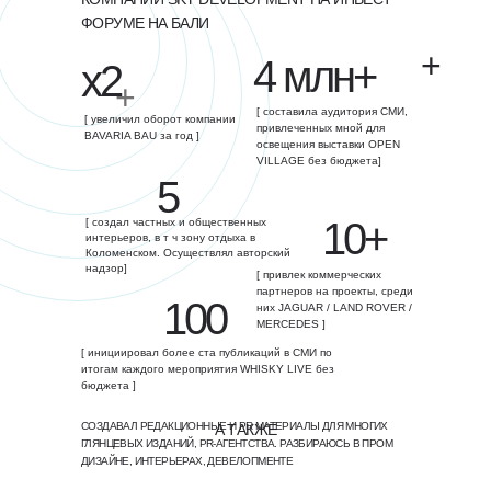
ФОРУМЕ НА БАЛИ
+
4 млн+
х2
+
[ составила аудитория СМИ,
[ увеличил оборот компании
привлеченных мной для
BAVARIA BAU за год ]
освещения выставки OPEN
VILLAGE без бюджета]
5
10+
[ создал частных и общественных
интерьеров, в т ч зону отдыха в
Коломенском. Осуществлял авторский
надзор]
[ привлек коммерческих
партнеров на проекты, среди
100
них JAGUAR / LAND ROVER /
MERCEDES ]
[ инициировал более ста публикаций в СМИ по
итогам каждого мероприятия WHISKY LIVE без
бюджета ]
СОЗДАВАЛ РЕДАКЦИОННЫЕ И PR МАТЕРИАЛЫ ДЛЯ МНОГИХ
А ТАКЖЕ
ГЛЯНЦЕВЫХ ИЗДАНИЙ, PR-АГЕНТСТВА. РАЗБИРАЮСЬ В ПРОМ
ДИЗАЙНЕ, ИНТЕРЬЕРАХ, ДЕВЕЛОПМЕНТЕ